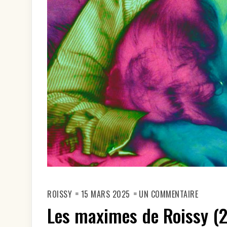
SUR
ROISSY
15 MARS 2025
UN COMMENTAIRE
LES
MAXIME
Les maximes de Roissy (2
DE
ROISSY
(21-