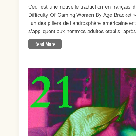
FE
Ceci est une nouvelle traduction en français d
PA
TR
Difficulty Of Gaming Women By Age Bracket ».
D’
l’un des piliers de l‘androsphère américaine e
s’appliquent aux hommes adultes établis, apr
Read More