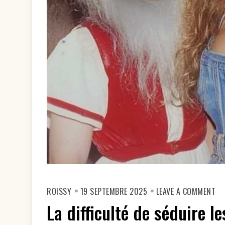
ON
ROISSY
19 SEPTEMBRE 2025
LEAVE A COMMENT
LA
DI
La difficulté de séduire 
DE
SÉ
LE