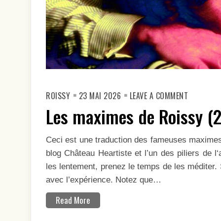
ON
ROISSY
23 MAI 2026
LEAVE A COMMENT
LES
MAXIMES
Les maximes de Roissy (
DE
ROISSY
(25-
26)
Ceci est une traduction des fameuses maximes
blog Château Heartiste et l’un des piliers de 
les lentement, prenez le temps de les méditer.
avec l’expérience. Notez que…
Read More