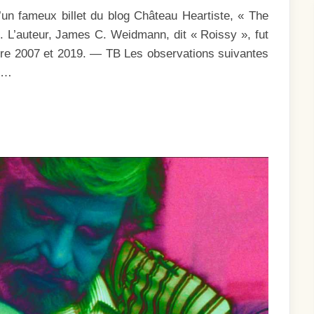
MMES
’un fameux billet du blog Château Heartiste, « The
R
ANCHE
 L’auteur, James C. Weidmann, dit « Roissy », fut
ÂGE
ntre 2007 et 2019. — TB Les observations suivantes
ès…