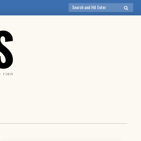
Search
SEARCH
for:
e rien