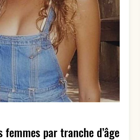
FFICULTÉ
les femmes par tranche d’âge
DUIRE
S