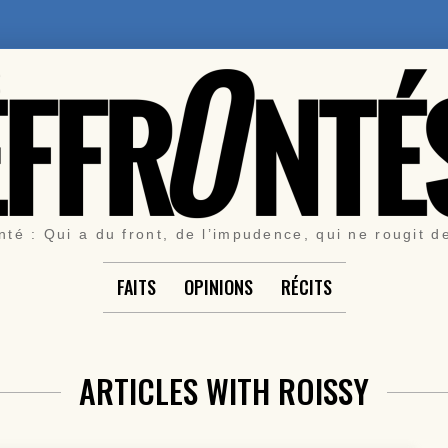
nté : Qui a du front, de l’impudence, qui ne rougit d
FAITS
OPINIONS
RÉCITS
ARTICLES WITH ROISSY