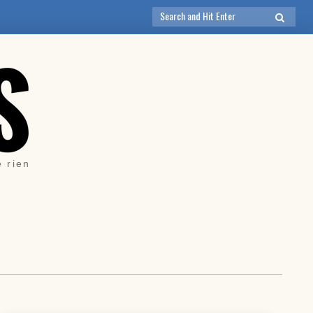
Search
SEARCH
for:
e rien