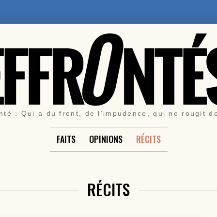
nté : Qui a du front, de l’impudence, qui ne rougit d
FAITS
OPINIONS
RÉCITS
RÉCITS