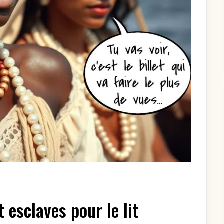
ON
T
ESCLAVES
POUR
t esclaves pour le lit
LA
CUISINE
ET