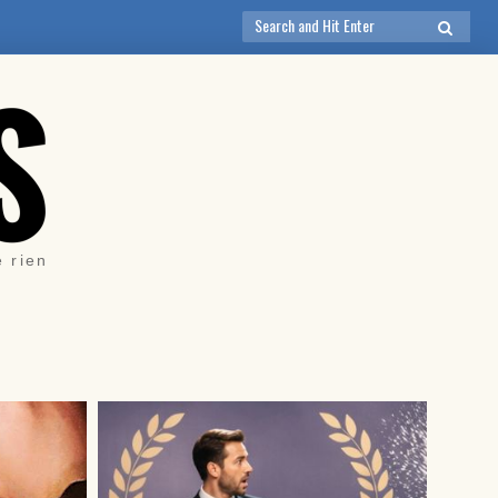
Search
SEARCH
for:
e rien