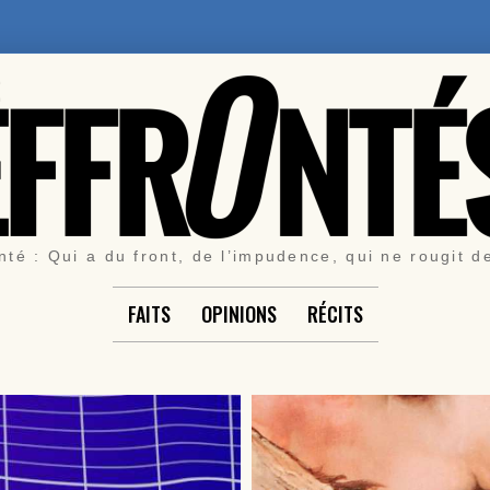
nté : Qui a du front, de l’impudence, qui ne rougit d
FAITS
OPINIONS
RÉCITS