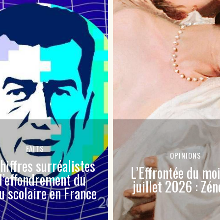
OPINIONS
FAITS
ffrontée du mois de
Sexe et productivit
llet 2026 : Zénobie