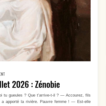
ON
ENT
L’EFFRONTÉE
DU
llet 2026 : Zénobie
MOIS
DE
JUILLET
2026 :
 tu gueules ? Que t’arrive-t-il ? — Accourez, fils
ZÉNOBIE
a apporté la rivière. Pauvre femme ! — Est-elle