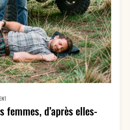
ON
ENT
LES
RÈGLES
es femmes, d’après elles-
POUR
SÉDUIRE
LES
FEMMES,
D’APRÈS