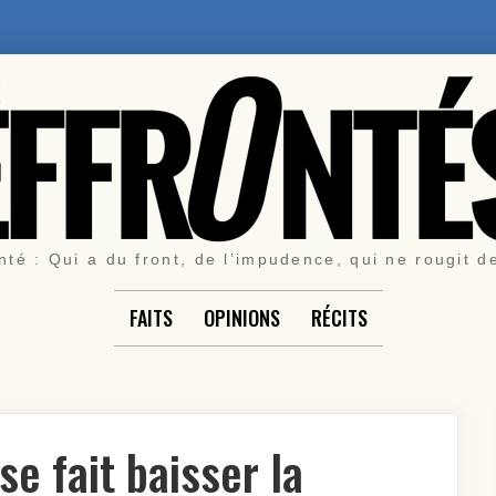
nté : Qui a du front, de l’impudence, qui ne rougit d
FAITS
OPINIONS
RÉCITS
e fait baisser la