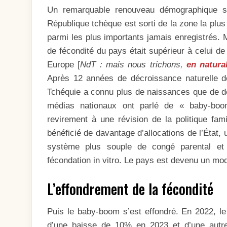
Un remarquable renouveau démographique s’e
République tchèque est sorti de la zone la plus
parmi les plus importants jamais enregistrés. M
de fécondité du pays était supérieur à celui de
Europe [
NdT : mais nous trichons,
en natura
Après 12 années de décroissance naturelle de
Tchéquie a connu plus de naissances que de d
médias nationaux ont parlé de « baby-boo
revirement à une révision de la politique fa
bénéficié de davantage d’allocations de l’État,
système plus souple de congé parental et 
fécondation in vitro. Le pays est devenu un mod
L’effondrement de la fécondité
Puis le baby-boom s’est effondré. En 2022, l
d’une baisse de 10% en 2023 et d’une autr