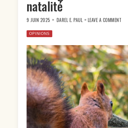
natalité
ON
9 JUIN 2025
DAREL E. PAUL
LEAVE A COMMENT
L’I
DE
MA
FAI
OPINIONS
BAI
LA
NAT