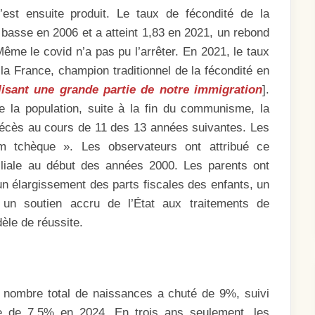
st ensuite produit. Le taux de fécondité de la
 basse en 2006 et a atteint 1,83 en 2021, un rebond
ême le covid n’a pas pu l’arrêter. En 2021, le taux
 la France, champion traditionnel de la fécondité en
lisant une grande partie de notre immigration
].
 la population, suite à la fin du communisme, la
écès au cours de 11 des 13 années suivantes. Les
m tchèque ». Les observateurs ont attribué ce
miliale au début des années 2000. Les parents ont
 un élargissement des parts fiscales des enfants, un
un soutien accru de l’État aux traitements de
èle de réussite.
e nombre total de naissances a chuté de 9%, suivi
e de 7,5% en 2024. En trois ans seulement, les