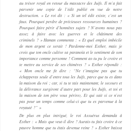
au trésor royal en retour du massacre des Juifs. Il m’a fait
parvenir une copie de l’édit publié en vue de notre
destruction. » Le roi dit : « Si un tel édit existe, c’est un
faux. Pourquoi perdre de précieuses ressources humaines ?
Pourquoi faire périr d’honnêtes sujets ? N’avons nous pas
assez à faire avec les guerres et le châtiment des
criminels ? » Haman commenta : « Et quel emploi imbécile
de mon argent ce serait ! Pardonne-moi Esther, mais je
crois que ton oncle cultive sa paranoïa et le sentiment de son
importance comme personne ! Comment as-tu pu le croire et
te mettre au service de ses chimères ? » Esther répondit :
« Mon oncle me fit dire : “Ne t’imagine pas que tu
échapperas seule d’entre tous les Juifs, parce que tu es dans
la maison du roi ; car, si tu te tais maintenant, le secours et
la délivrance surgiront d’autre part pour les Juifs, et toi et
la maison de ton père vous périrez. Et qui sait si ce n’est
pas pour un temps comme celui-ci que tu es parvenue à la
royauté ?” »
De plus en plus intrigué, le roi Assuérus demanda à
Esther : « Mais que veut-il dire ? Aurais-tu fais croire à ce
pauvre homme que tu étais devenue reine ? » Esther baissa