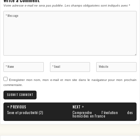
Votre adresse e-mail ne sera pas publiée.
Les champs obligatoires sont indiqués avec
*
Enregistrer mon nom, mon e-mail et mon site dans le navigateur pour mon prochain
commentaire.
Navigation
«
»
PREVIOUS
NEXT
de
PREVIOUS
NEXT
Sexe et productivité (2)
Comprendre l’évolution des
POST:
POST:
homicides en France
l’article