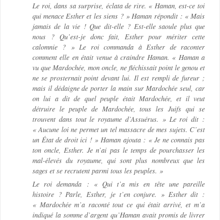
Le roi, dans sa surprise, éclata de rire. « Haman, est-ce toi
qui menace Esther et les siens ? » Haman répondit : « Mais
jamais de la vie ! Que dit-elle ? Est-elle saoule plus que
nous ? Qu’est-je donc fait, Esther pour mériter cette
calomnie ? » Le roi commanda à Esther de raconter
comment elle en était venue à craindre Haman. « Haman a
vu que Mardochée, mon oncle, ne fléchissait point le genou et
ne se prosternait point devant lui. Il est rempli de fureur ;
mais il dédaigne de porter la main sur Mardochée seul, car
on lui a dit de quel peuple était Mardochée, et il veut
détruire le peuple de Mardochée, tous les Juifs qui se
trouvent dans tout le royaume d’Assuérus. » Le roi dit :
« Aucune loi ne permet un tel massacre de mes sujets. C’est
un État de droit ici ! » Haman ajouta : « Je ne connais pas
ton oncle, Esther. Je n’ai pas le temps de pourchasser les
mal-élevés du royaume, qui sont plus nombreux que les
sages et se recrutent parmi tous les peuples. »
Le roi demanda : « Qui t’a mis en tête une pareille
histoire ? Parle, Esther, je t’en conjure. » Esther dit :
« Mardochée m’a raconté tout ce qui était arrivé, et m’a
indiqué la somme d’argent qu’Haman avait promis de livrer