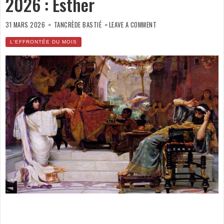
2026 : Esther
ON
L’EFFRONTÉE
31 MARS 2026
TANCRÈDE BASTIÉ
LEAVE A COMMENT
DU
MOIS
DE
L'EFFRONTÉE DU MOIS
MARS
2026 :
ESTHER