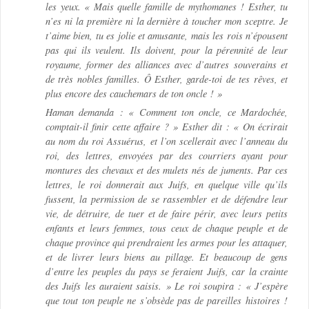
les yeux. « Mais quelle famille de mythomanes ! Esther, tu
n’es ni la première ni la dernière à toucher mon sceptre. Je
t’aime bien, tu es jolie et amusante, mais les rois n’épousent
pas qui ils veulent. Ils doivent, pour la pérennité de leur
royaume, former des alliances avec d’autres souverains et
de très nobles familles. Ô Esther, garde-toi de tes rêves, et
plus encore des cauchemars de ton oncle ! »
Haman demanda : « Comment ton oncle, ce Mardochée,
comptait-il finir cette affaire ? » Esther dit : « On écrirait
au nom du roi Assuérus, et l’on scellerait avec l’anneau du
roi, des lettres, envoyées par des courriers ayant pour
montures des chevaux et des mulets nés de juments. Par ces
lettres, le roi donnerait aux Juifs, en quelque ville qu’ils
fussent, la permission de se rassembler et de défendre leur
vie, de détruire, de tuer et de faire périr, avec leurs petits
enfants et leurs femmes, tous ceux de chaque peuple et de
chaque province qui prendraient les armes pour les attaquer,
et de livrer leurs biens au pillage. Et beaucoup de gens
d’entre les peuples du pays se feraient Juifs, car la crainte
des Juifs les auraient saisis. » Le roi soupira : « J’espère
que tout ton peuple ne s’obsède pas de pareilles histoires !