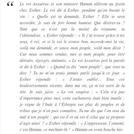
Le roi Assuérus et son ministre Haman allèrent au festin
chez Esther. Le roi dit à Esther, pendant qu’on buvait le
vin : « Quelle est ta demande, Esther ? Elle te sera
accordée, je suis de fort bonne humeur. Que désires-tu ?
Tant que ce n’est pas la moitié du royaume, tu
l’obtiendras. » Esther répondit : « Si j’ai trouvé grâce à tes
yeux, ô roi, et si le roi le trouve bon, accorde-moi la vie,
voilà ma demande, et sauve mon peuple, voilà mon désir !
Car nous sommes vendus, moi et mon peuple, pour être
détruits, égorgés, anéantis. » Le roi Assuérus prit la parole
et dit à Esther : « Quand tu dis “mon peuple”, que veux-tu
dire ? Tu ne m’en avais jamais parlé jusqu’à ce jour. »
Esther répondit : « J’avais oublié… Tous ces
bouleversements récents, dans ma vie, ça m’est sorti de la
tête. Je suis juive. » Le roi soupira : « Cela n’a pas
d’importance pour moi, cette cachotterie était bien inutile :
je règne de l’Inde à l’Éthiopie sur plus de peuples et de
tribus que je n’en puis connaître. Tu me dis que l’on veut du
mal à ton peuple : qui est-il et où est-il celui qui se propose
d’agir ainsi ? » Esther répondit : « L’oppresseur, l’ennemi,
c’est Haman, ce méchant-là ! » Haman en resta bouche bée.