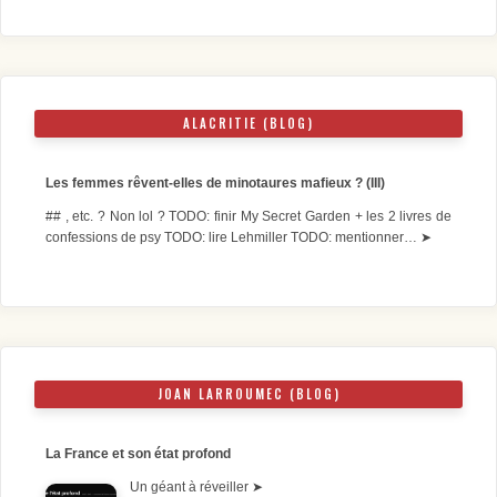
ALACRITIE (BLOG)
Les femmes rêvent-elles de minotaures mafieux ? (III)
## , etc. ? Non lol ? TODO: finir My Secret Garden + les 2 livres de
confessions de psy TODO: lire Lehmiller TODO: mentionner…
➤
JOAN LARROUMEC (BLOG)
La France et son état profond
Un géant à réveiller
➤