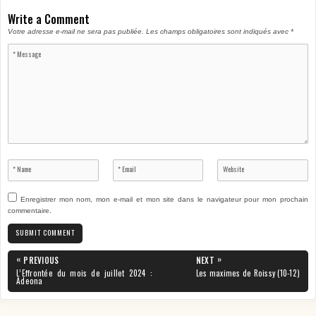
Write a Comment
Votre adresse e-mail ne sera pas publiée.
Les champs obligatoires sont indiqués avec
*
Enregistrer mon nom, mon e-mail et mon site dans le navigateur pour mon prochain
commentaire.
Navigation
«
»
PREVIOUS
NEXT
de
PREVIOUS
NEXT
L’Effrontée du mois de juillet 2024 :
Les maximes de Roissy (10-12)
POST:
POST:
Adeona
l’article