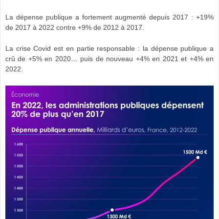
La dépense publique a fortement augmenté depuis 2017 : +19%
de 2017 à 2022 contre +9% de 2012 à 2017.
La crise Covid est en partie responsable : la dépense publique a
crû de +5% en 2020… puis de nouveau +4% en 2021 et +4% en
2022.