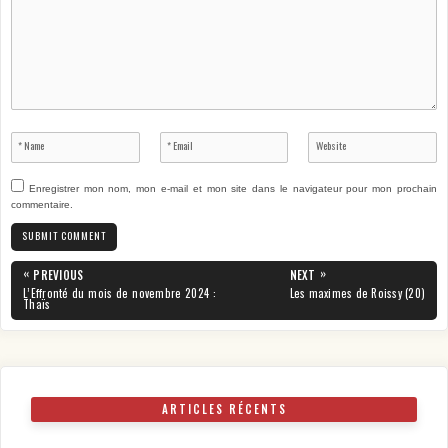
Enregistrer mon nom, mon e-mail et mon site dans le navigateur pour mon prochain
commentaire.
Navigation
«
»
PREVIOUS
NEXT
de
PREVIOUS
NEXT
L’Effronté du mois de novembre 2024 :
Les maximes de Roissy (20)
POST:
POST:
Thaïs
l’article
ARTICLES RÉCENTS