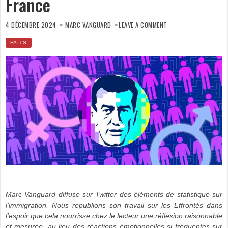
France
ON
LES
4 DÉCEMBRE 2024
MARC VANGUARD
LEAVE A COMMENT
VIOLENCES
CONJUGALES
EN
FAITS
FRANCE
Marc Vanguard diffuse sur Twitter des éléments de statistique sur
l’immigration. Nous republions son travail sur les Effrontés dans
l’espoir que cela nourrisse chez le lecteur une réflexion raisonnable
et mesurée, au lieu des réactions émotionnelles si fréquentes sur