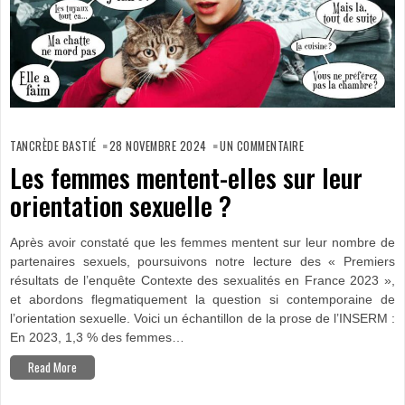
SUR
LES
TANCRÈDE BASTIÉ
28 NOVEMBRE 2024
UN COMMENTAIRE
FEMMES
MENTENT-
Les femmes mentent-elles sur leur
ELLES
SUR
orientation sexuelle ?
LEUR
ORIENTATION
SEXUELLE ?
Après avoir constaté que les femmes mentent sur leur nombre de
partenaires sexuels, poursuivons notre lecture des « Premiers
résultats de l’enquête Contexte des sexualités en France 2023 »,
et abordons flegmatiquement la question si contemporaine de
l’orientation sexuelle. Voici un échantillon de la prose de l’INSERM :
En 2023, 1,3 % des femmes…
Read More