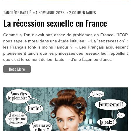
SUR
LA
TANCRÈDE BASTIÉ
4 NOVEMBRE 2025
2 COMMENTAIRES
RÉCESSION
SEXUELLE
La récession sexuelle en France
EN
FRANCE
Comme si l’on n’avait pas assez de problèmes en France, l’IFOP
nous sape le moral dans une étude intitulée : « La “sex recession” :
les Français font-ils moins l’amour ? ». Les Français acquiescent
piteusement tandis que les princesses des réseaux leur rappellent
que c’est forcément de leur faute — d’une façon ou d’une…
Read More