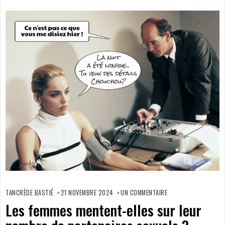
SUR
LES
TANCRÈDE BASTIÉ
21 NOVEMBRE 2024
UN COMMENTAIRE
FEMMES
MENTENT-
Les femmes mentent-elles sur leur
ELLES
SUR
LEUR