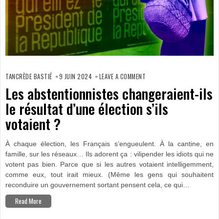
ON
LES
TANCRÈDE BASTIÉ
9 JUIN 2024
LEAVE A COMMENT
ABSTENTIONNISTES
CHANGERAIENT-
Les abstentionnistes changeraient-ils
ILS
LE
le résultat d’une élection s’ils
RÉSULTAT
D’UNE
ÉLECTION
votaient ?
S’ILS
VOTAIENT ?
À chaque élection, les Français s’engueulent. À la cantine, en
famille, sur les réseaux… Ils adorent ça : vilipender les idiots qui ne
votent pas bien. Parce que si les autres votaient intelligemment,
comme eux, tout irait mieux. (Même les gens qui souhaitent
reconduire un gouvernement sortant pensent cela, ce qui…
Read More