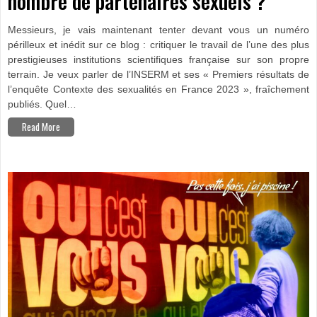
nombre de partenaires sexuels ?
NOMBRE
DE
PARTENAIRES
SEXUELS ?
Messieurs, je vais maintenant tenter devant vous un numéro
périlleux et inédit sur ce blog : critiquer le travail de l’une des plus
prestigieuses institutions scientifiques française sur son propre
terrain. Je veux parler de l’INSERM et ses « Premiers résultats de
l’enquête Contexte des sexualités en France 2023 », fraîchement
publiés. Quel…
Read More