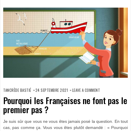
ON
POURQUOI
TANCRÈDE BASTIÉ
24 SEPTEMBRE 2021
LEAVE A COMMENT
LES
FRANÇAISES
Pourquoi les Françaises ne font pas le
NE
FONT
premier pas ?
PAS
LE
PREMIER
PAS ?
Je suis sûr que vous ne vous êtes jamais posé la question. En tout
cas, pas comme ça. Vous vous êtes plutôt demandé : « Pourquoi