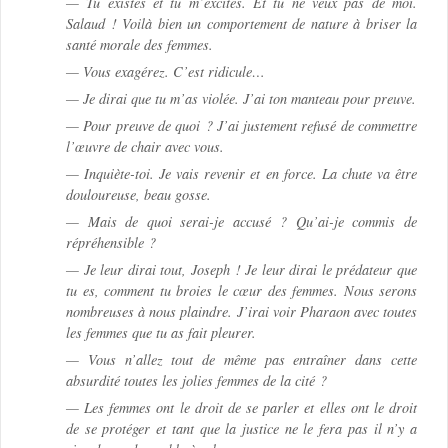
— Tu existes et tu m’excites. Et tu ne veux pas de moi.
Salaud ! Voilà bien un comportement de nature à briser la
santé morale des femmes.
— Vous exagérez. C’est ridicule…
— Je dirai que tu m’as violée. J’ai ton manteau pour preuve.
— Pour preuve de quoi ? J’ai justement refusé de commettre
l’œuvre de chair avec vous.
— Inquiète-toi. Je vais revenir et en force. La chute va être
douloureuse, beau gosse.
— Mais de quoi serai-je accusé ? Qu’ai-je commis de
répréhensible ?
— Je leur dirai tout, Joseph ! Je leur dirai le prédateur que
tu es, comment tu broies le cœur des femmes. Nous serons
nombreuses à nous plaindre. J’irai voir Pharaon avec toutes
les femmes que tu as fait pleurer.
— Vous n’allez tout de même pas entraîner dans cette
absurdité toutes les jolies femmes de la cité ?
— Les femmes ont le droit de se parler et elles ont le droit
de se protéger et tant que la justice ne le fera pas il n’y a