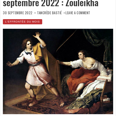
septembre 2022 : Zouleïkha
ON
L’EFFRONTÉE
30 SEPTEMBRE 2022
TANCRÈDE BASTIÉ
LEAVE A COMMENT
DU
MOIS
DE
L'EFFRONTÉE DU MOIS
SEPTEMBRE
2022 :
ZOULEÏKHA