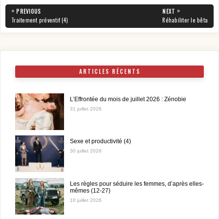
Navigation
«
»
PREVIOUS
NEXT
de
PREVIOUS
NEXT
Traitement préventif (4)
Réhabiliter le bêta
POST:
POST:
l’article
ARTICLES RÉCENTS
L’Effrontée du mois de juillet 2026 : Zénobie
31 juillet 2026
Sexe et productivité (4)
30 juillet 2026
Les règles pour séduire les femmes, d’après elles-
mêmes (12-27)
10 juillet 2026