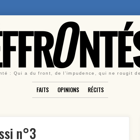
nté : Qui a du front, de l’impudence, qui ne rougit d
FAITS
OPINIONS
RÉCITS
ssi n°3