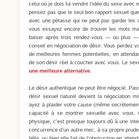
celui où je dois lui vendre l’idée du sexe avec m
pensez pas que le seul bon rapport sexuel que
avec une pétasse qui ne peut pas garder les c
vous essayez encore de trouver les mots magi
baiser après trois rendez-vous — ou plus —
conseil en négociation de désir. Vous perdez vo
de meilleures femmes potentielles, en atten
de son désir réel à coucher avec vous. Le sexe
une meilleure alternative
.
Le désir authentique ne peut être négocié. Pass
désir sexuel naturel devient la négociation m
ayez à plaider votre cause (même secrètement) 
capacité à se montrer sexuelle avec vous. 
physique, c’est presque toujours dû à une inte
concurrence d’un autre mec, à sa propre pruden
bêta
, ou bien elle fait de l’obstruction en atte