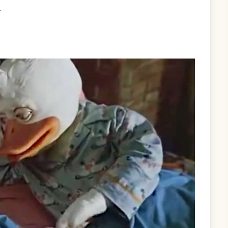
ON
T
RÈGLE
DE
FER
DE
TOMASSI
N°3