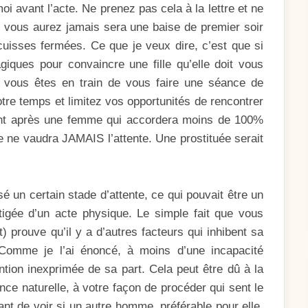
oi avant l’acte. Ne prenez pas cela à la lettre et ne
 vous aurez jamais sera une baise de premier soir
uisses fermées. Ce que je veux dire, c’est que si
ques pour convaincre une fille qu’elle doit vous
 vous êtes en train de vous faire une séance de
tre temps et limitez vos opportunités de rencontrer
dant après une femme qui accordera moins de 100%
 ne vaudra JAMAIS l’attente. Une prostituée serait
é un certain stade d’attente, ce qui pouvait être un
itigée d’un acte physique. Le simple fait que vous
prouve qu’il y a d’autres facteurs qui inhibent sa
Comme je l’ai énoncé, à moins d’une incapacité
ntion inexprimée de sa part. Cela peut être dû à la
ce naturelle, à votre façon de procéder qui sent le
ndant de voir si un autre homme, préférable pour elle,