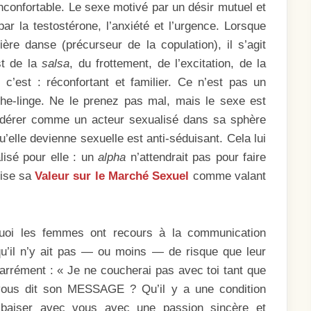
inconfortable. Le sexe motivé par un désir mutuel et
ar la testostérone, l’anxiété et l’urgence. Lorsque
re danse (précurseur de la copulation), il s’agit
st de la
salsa
, du frottement, de l’excitation, de la
c’est : réconfortant et familier. Ce n’est pas un
che-linge. Ne le prenez pas mal, mais le sexe est
onsidérer comme un acteur sexualisé dans sa sphère
’elle devienne sexuelle est anti-séduisant. Cela lui
isé pour elle : un
alpha
n’attendrait pas pour faire
rise sa
Valeur sur le Marché Sexuel
comme valant
quoi les femmes ont recours à la communication
’il n’y ait pas — ou moins — de risque que leur
rrément : « Je ne coucherai pas avec toi tant que
vous dit son MESSAGE ? Qu’il y a une condition
e baiser avec vous avec une passion sincère et