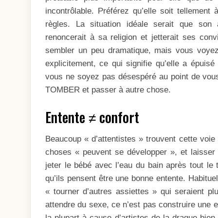
incontrôlable. Préférez qu’elle soit tellement 
règles. La situation idéale serait que son a
renoncerait à sa religion et jetterait ses con
sembler un peu dramatique, mais vous voyez l
explicitement, ce qui signifie qu’elle a épuis
vous ne soyez pas désespéré au point de vous
TOMBER et passer à autre chose.
Entente ≠ confort
Beaucoup « d’attentistes » trouvent cette voie di
choses « peuvent se développer », et laisser 
jeter le bébé avec l’eau du bain après tout le 
qu’ils pensent être une bonne entente. Habituel
« tourner d’autres assiettes » qui seraient pl
attendre du sexe, ce n’est pas construire une e
la plupart à cause d’artistes de la drague bien 