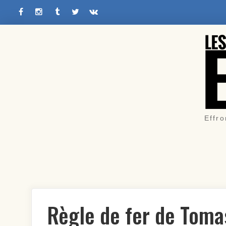
Facebook
Instagram
Tumblr
Twitter
VK
Skip
to
content
Effro
Règle de fer de Toma