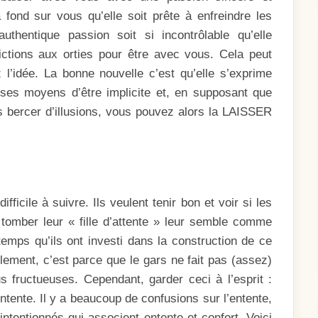
à fond sur vous qu’elle soit prête à enfreindre les
uthentique passion soit si incontrôlable qu’elle
victions aux orties pour être avec vous. Cela peut
’idée. La bonne nouvelle c’est qu’elle s’exprime
é ses moyens d’être implicite et, en supposant que
 bercer d’illusions, vous pouvez alors la LAISSER
fficile à suivre. Ils veulent tenir bon et voir si les
tomber leur « fille d’attente » leur semble comme
temps qu’ils ont investi dans la construction de ce
lement, c’est parce que le gars ne fait pas (assez)
us fructueuses. Cependant, garder ceci à l’esprit :
ntente. Il y a beaucoup de confusions sur l’entente,
intentionnés qui associent entente et confort. Voici