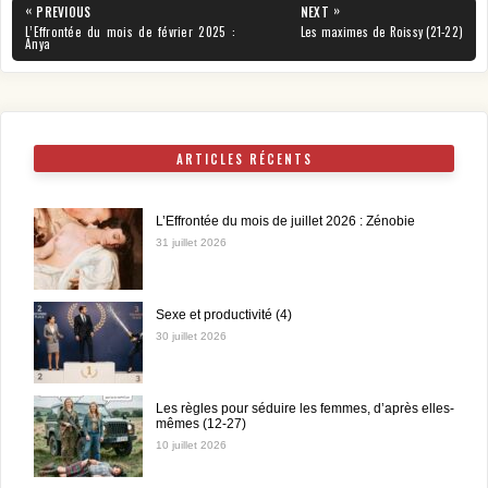
Navigation
«
»
PREVIOUS
NEXT
de
PREVIOUS
NEXT
L’Effrontée du mois de février 2025 :
Les maximes de Roissy (21-22)
POST:
POST:
Anya
l’article
ARTICLES RÉCENTS
L’Effrontée du mois de juillet 2026 : Zénobie
31 juillet 2026
Sexe et productivité (4)
30 juillet 2026
Les règles pour séduire les femmes, d’après elles-
mêmes (12-27)
10 juillet 2026