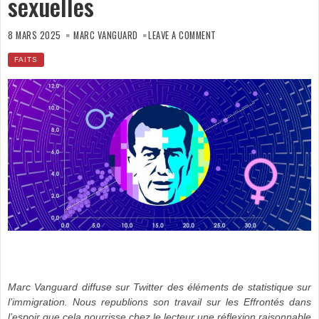
sexuelles
ON
IMMIGRATION
8 MARS 2025
MARC VANGUARD
LEAVE A COMMENT
ET
VIOLENCES
SEXUELLES
FAITS
Marc Vanguard diffuse sur Twitter des éléments de statistique sur
l’immigration. Nous republions son travail sur les Effrontés dans
l’espoir que cela nourrisse chez le lecteur une réflexion raisonnable