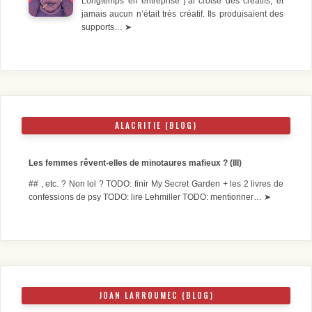
Longtemps en entreprise j’ai croisé des créatifs, et
jamais aucun n’était très créatif. Ils produisaient des
supports…
➤
ALACRITIE (BLOG)
Les femmes rêvent-elles de minotaures mafieux ? (III)
## , etc. ? Non lol ? TODO: finir My Secret Garden + les 2 livres de
confessions de psy TODO: lire Lehmiller TODO: mentionner…
➤
JOAN LARROUMEC (BLOG)