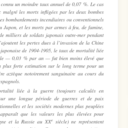
 a connu un moindre taux annuel de 0,07 %. Le cas
: malgré les morts infligées par les deux bombes
les bombardements incendiaires ou conventionnels
du Japon, et les morts par armes à feu, de famine,
de milliers de soldats japonais outre-mer pendant
ajoutent les pertes dues à l’invasion de la Chine
japonaise de 1904-1905, le taux de mortalité liée
le — 0,03 % par an — fut bien moins élevé que
 plus forte estimation sur le long terme pour un
re aztèque notoirement sanguinaire au cours du
espagnols.
alité liée à la guerre (toujours calculés en
sur une longue période de guerres et de paix
ditionnelles et les sociétés modernes plus peuplées
 apparaît que les valeurs
les plus élevées
pour
e
agne et la Russie au XX
siècle) ne représentent