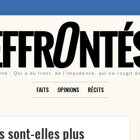
nté : Qui a du front, de l’impudence, qui ne rougit d
FAITS
OPINIONS
RÉCITS
 sont-elles plus