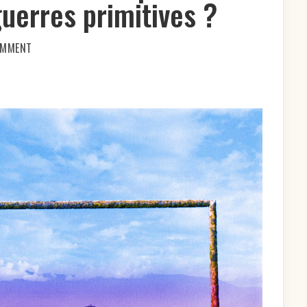
uerres primitives ?
ON
OMMENT
LES
GUERRES
MODERNES
SONT-
ELLES
PLUS
MEURTRIÈRES
QUE
LES
GUERRES
PRIMITIVES ?