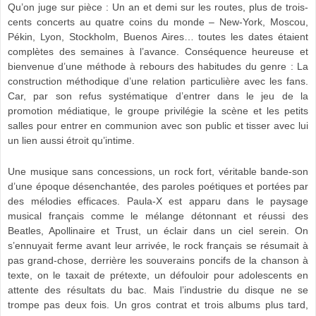
Qu’on juge sur pièce : Un an et demi sur les routes, plus de trois-
cents concerts au quatre coins du monde – New-York, Moscou,
Pékin, Lyon, Stockholm, Buenos Aires… toutes les dates étaient
complètes des semaines à l’avance. Conséquence heureuse et
bienvenue d’une méthode à rebours des habitudes du genre : La
construction méthodique d’une relation particulière avec les fans.
Car, par son refus systématique d’entrer dans le jeu de la
promotion médiatique, le groupe privilégie la scène et les petits
salles pour entrer en communion avec son public et tisser avec lui
un lien aussi étroit qu’intime.
Une musique sans concessions, un rock fort, véritable bande-son
d’une époque désenchantée, des paroles poétiques et portées par
des mélodies efficaces. Paula-X est apparu dans le paysage
musical français comme le mélange détonnant et réussi des
Beatles, Apollinaire et Trust, un éclair dans un ciel serein. On
s’ennuyait ferme avant leur arrivée, le rock français se résumait à
pas grand-chose, derrière les souverains poncifs de la chanson à
texte, on le taxait de prétexte, un défouloir pour adolescents en
attente des résultats du bac. Mais l’industrie du disque ne se
trompe pas deux fois. Un gros contrat et trois albums plus tard,