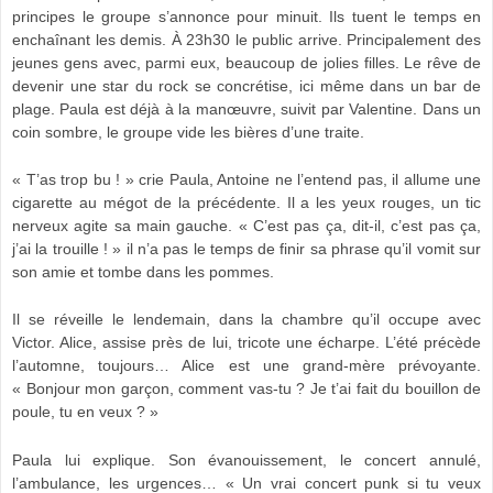
principes le groupe s’annonce pour minuit. Ils tuent le temps en
enchaînant les demis. À 23h30 le public arrive. Principalement des
jeunes gens avec, parmi eux, beaucoup de jolies filles. Le rêve de
devenir une star du rock se concrétise, ici même dans un bar de
plage. Paula est déjà à la manœuvre, suivit par Valentine. Dans un
coin sombre, le groupe vide les bières d’une traite.
« T’as trop bu ! » crie Paula, Antoine ne l’entend pas, il allume une
cigarette au mégot de la précédente. Il a les yeux rouges, un tic
nerveux agite sa main gauche. « C’est pas ça, dit-il, c’est pas ça,
j’ai la trouille ! » il n’a pas le temps de finir sa phrase qu’il vomit sur
son amie et tombe dans les pommes.
Il se réveille le lendemain, dans la chambre qu’il occupe avec
Victor. Alice, assise près de lui, tricote une écharpe. L’été précède
l’automne, toujours… Alice est une grand-mère prévoyante.
« Bonjour mon garçon, comment vas-tu ? Je t’ai fait du bouillon de
poule, tu en veux ? »
Paula lui explique. Son évanouissement, le concert annulé,
l’ambulance, les urgences… « Un vrai concert punk si tu veux