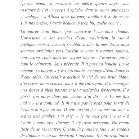
éperon tendu, il mesurait un mètre quatre-vingts, une
ossature fine et un corps d’éphèbe, dans le genre androgyne
et ambigu : « Allons nous baigner, souffla-t-il ». Je ne me
suis pas méfiée, j’avais beaucoup trop bu, quelle conne !
La marée était haute, par contraste l’eau était chaude.
L’obscurité et les trombes d’eau réduisaient la vue à
quelques mètres. La nuit semblait avaler la mer. Nous nous
sommes précipités vers l’océan et nous y sommes tombés,
nous avons roulé dans les vagues amères. J’espérais que le
bain le calmerait. Sans prévenir, Il a posé sa bouche sur la
mienne, sa langue s’y est introduite, mélange d’eau douce et
d’eau salée. Un éclair a déchiré le ciel de son bruit blanc.
J’essayais de m’écarter, mais il me rattrapait. Il a empoigné
mes fesses à plein battoir et les a malaxées férocement. Il a
glissé son doigt dans ma chatte. J’ai dit : « Tu me fais
mal ! » il a continué. Il m’a tiré par le bras pour sortir de
l’eau et m’a jeté au sol. D’une torsion il s’est mis sur moi, a
écarté mes jambes, j’ai crié, « je ne veux pas ! » et « à
l’aide » mais avec l’orage, il n’y avait personne. On venait
juste de se rencontrer. C’était la première fois ! Je voulais
de l’amour et lui me déchirait l’intérieur. Il était trop lourd,