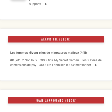
supports…
➤
ALACRITIE (BLOG)
Les femmes rêvent-elles de minotaures mafieux ? (III)
## , etc. ? Non lol ? TODO: finir My Secret Garden + les 2 livres de
confessions de psy TODO: lire Lehmiller TODO: mentionner…
➤
JOAN LARROUMEC (BLOG)