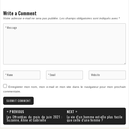
Write a Comment
Votre adresse e-mail ne sera pas publiée.
Les champs obligatoires sont indiqués avec
*
Enregistrer mon nom, mon e-mail et mon site dans le navigateur pour mon prochain
commentaire.
Navigation
«
»
PREVIOUS
NEXT
de
PREVIOUS
NEXT
Les Effrontées du mois de juin 2021 :
La vie d’un homme est-elle plus facile
POST:
POST:
Suzanne, Aline et Gabrielle
que celle d’une femme ?
l’article