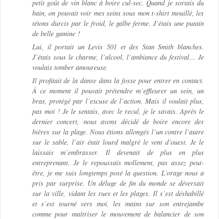
petit goût de vin blanc à boire cul-sec. Quand je sortais du
bain, on pouvait voir mes seins sous mon t-shirt mouillé, les
tétons durcis par le froid, le galbe ferme. J’étais une putain
de belle gamine !
Lui, il portait un Levis 501 et des Stan Smith blanches.
J’étais sous le charme, l’alcool, l’ambiance du festival… Je
voulais tomber amoureuse.
Il profitait de la danse dans la fosse pour entrer en contact.
À ce moment il pouvait prétendre m’effleurer un sein, un
bras, protégé par l’excuse de l’action. Mais il voulait plus,
pas moi ! Je le sentais, avec le recul, je le savais. Après le
dernier concert, nous avons décidé de boire encore des
bières sur la plage. Nous étions allongés l’un contre l’autre
sur le sable, l’air était lourd malgré le vent d’ouest. Je le
laissais m’embrasser. Il devenait de plus en plus
entreprenant. Je le repoussais mollement, pas assez peut-
être, je me suis longtemps posé la question. L’orage nous a
pris par surprise. Un déluge de fin du monde se déversait
sur la ville, vidant les rues et les plages. Il s’est déshabillé
et s’est tourné vers moi, les mains sur son entrejambe
comme pour maîtriser le mouvement de balancier de son