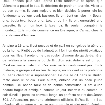
Deux années plus tard, après l’acte fondateur et après que
Valentine a passé le bac, ils décident de partir en tournée. Victor a
eu son permis, ils sont majeurs et bien décidés à porter loin les
fondements de leur punk basique. Ils ont écrit un tube : « Boula-
one, boula-two, boula one, two, three ! » Ils ont enregistré une
cassette. Ils ont un look à faire fuir. Ils veulent conquérir le
monde… Et le monde commence en Bretagne, à Carnac chez la
grand-mère d’Antoine.
Antoine a 19 ans, il est puceau et de ça il en conçoit de la gêne et
de la honte. Plutôt que de l’admettre, il feint un désintérêt extatique
pour les filles. Il prétend ne pas vouloir d’amour de garde-barrière,
de relation à la sauvette ou de flirt d’un soir. Antoine est un pur.
C’est un timide maladroit. Ces amis ne le questionnent pas. En la
matière, le groupe est un lieu de repos, on n’y vient sans prétendre
ou sans chercher à impressionner. Ce qui se dit dans le studio,
reste dans le studio. Pour autant, Antoine est un beau jeune
homme. De bonne taille et de bonne constitution, il est d’une
beauté fragile et ambiguë, comme un jour incertain ou comme un
soir d’avril. Il porte les cheveux longs, un perfecto noir et des Jeans
501. À l’occasion, pour une cérémonie officielle, il s’habille – « il se
déguise, dit sa mère » – veste queue-de-pie et gilet moiré. Antoine