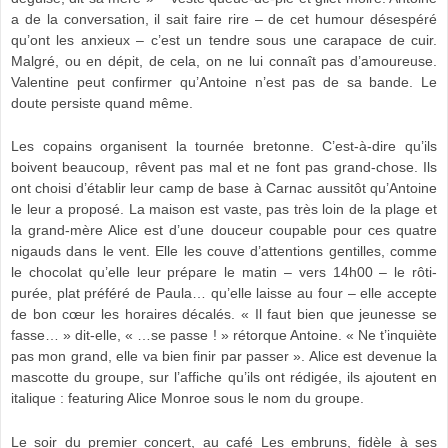
a de la conversation, il sait faire rire – de cet humour désespéré
qu’ont les anxieux – c’est un tendre sous une carapace de cuir.
Malgré, ou en dépit, de cela, on ne lui connaît pas d’amoureuse.
Valentine peut confirmer qu’Antoine n’est pas de sa bande. Le
doute persiste quand même.
Les copains organisent la tournée bretonne. C’est-à-dire qu’ils
boivent beaucoup, rêvent pas mal et ne font pas grand-chose. Ils
ont choisi d’établir leur camp de base à Carnac aussitôt qu’Antoine
le leur a proposé. La maison est vaste, pas très loin de la plage et
la grand-mère Alice est d’une douceur coupable pour ces quatre
nigauds dans le vent. Elle les couve d’attentions gentilles, comme
le chocolat qu’elle leur prépare le matin – vers 14h00 – le rôti-
purée, plat préféré de Paula… qu’elle laisse au four – elle accepte
de bon cœur les horaires décalés. « Il faut bien que jeunesse se
fasse… » dit-elle, « …se passe ! » rétorque Antoine. « Ne t’inquiète
pas mon grand, elle va bien finir par passer ». Alice est devenue la
mascotte du groupe, sur l’affiche qu’ils ont rédigée, ils ajoutent en
italique : featuring Alice Monroe sous le nom du groupe.
Le soir du premier concert, au café Les embruns, fidèle à ses