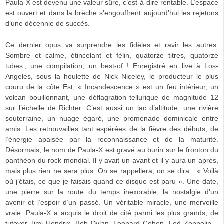
Paula-X est devenu une valeur sûre, c’est-à-dire rentable. L’espace
est ouvert et dans la brèche s’engouffrent aujourd’hui les rejetons
d’une décennie de succès.
Ce dernier opus va surprendre les fidèles et ravir les autres.
Sombre et calme, étincelant et félin, quatorze titres, quatorze
tubes ; une compilation, un best-of ! Enregistré en live à Los-
Angeles, sous la houlette de Nick Niceley, le producteur le plus
couru de la côte Est, « Incandescence » est un feu intérieur, un
volcan bouillonnant, une déflagration tellurique de magnitude 12
sur l’échelle de Richter. C’est aussi un lac d’altitude, une rivière
souterraine, un nuage égaré, une promenade dominicale entre
amis. Les retrouvailles tant espérées de la fièvre des débuts, de
l’énergie apaisée par la reconnaissance et de la maturité.
Désormais, le nom de Paula-X est gravé au burin sur le fronton du
panthéon du rock mondial. Il y avait un avant et il y aura un après,
mais plus rien ne sera plus. On se rappellera, on se dira : « Voilà
où j’étais, ce que je faisais quand ce disque est paru ». Une date,
une pierre sur la route du temps inexorable, la nostalgie d’un
avenir et l’espoir d’un passé. Un véritable miracle, une merveille
vraie. Paula-X a acquis le droit de cité parmi les plus grands, de
tutoyer Jimi Hendrix, Bob Dylan, Leonard Cohen, Led Zeppelin…