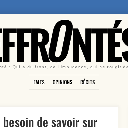
nté : Qui a du front, de l’impudence, qui ne rougit d
FAITS
OPINIONS
RÉCITS
 besoin de savoir sur