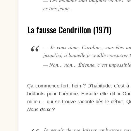
— Les mamans sont toujours vieilles. M
es très jeune.
La fausse Cendrillon (1971)
— Je vous aime, Caroline, vous êtes une 
jusqu’ici, à laquelle je veuille consacre
— Non… non… Étienne, c’est impossible.
Ça commence fort, hein ? D’habitude, c’est à 
brûlants pour l’héroïne. Ensuite elle dit « Oui 
milieu… qui se trouve raconté dès le début. Qui
Nous deux
?
Je venais de me laisser embrasser par