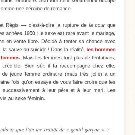
t moins rémunéré. Son tourment sentimental occupe
t comme une héroïne de romance.
 et Régis — c’est-à-dire la rupture de
la cour
que
s années 1950 : le sexe est rare avant le mariage,
e en vente libre. Décidé à tenter sa chance avec
… la sauve du suicide ! Dans la réalité,
les hommes
s femmes
. Mais les femmes font plus de tentatives,
crédible. Bien sûr, il la raccompagne chez elle,
de jeune femme ordinaire (mais très jolie) a un
aine fois qu’on essaye de vous faire croire que les
s successivement à leur père et à leur mari. Les
vis au sexe féminin.
bonheur que l’on me traitât de « gentil garçon » ?