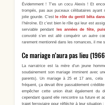
Évidemment ! T’es un cocu Alexis ! Et enco
trompés, pas aux puceaux célibataires ayant sac
jolie gourde. C’est
le rôle du gentil bêta dan
l’héroïne. Et c’est bien le rôle qui leur est ass
serviable pendant
les années de fête, pui
convoité s’en est allé conquérir un autre cœ
rarement mentionné dans les romances, il me 
Ce mariage n’aura pas lieu (1966
La narratrice est la mère d’un jeune homme
soudainement son mariage imminent avec un
parents). Un mariage à 25 et 17 ans, cela 
fréquent, ça devait être passablement crédible
empêcher cette union était également du d
cependant quand elle rencontre sa future et ad
trajet ferroviaire pour réfléchir à leur situatio