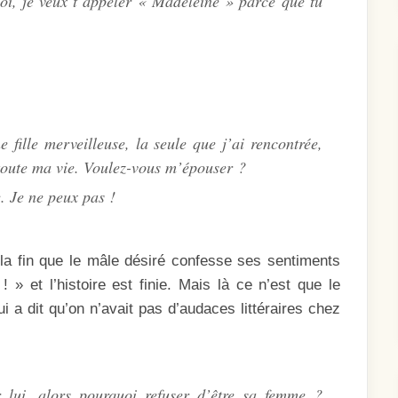
oi, je veux t’appeler « Madeleine » parce que tu
fille merveilleuse, la seule que j’ai rencontrée,
r toute ma vie. Voulez-vous m’épouser ?
 Je ne peux pas !
la fin que le mâle désiré confesse ses sentiments
! » et l’histoire est finie. Mais là ce n’est que le
 a dit qu’on n’avait pas d’audaces littéraires chez
 lui, alors pourquoi refuser d’être sa femme ?