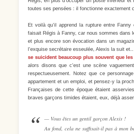
Régis, en plus d’occuper un poste inférieur e
toutes ses pensées : il fonctionne exactemen
Et voilà qu’il apprend la rupture entre Fanny
faisait Régis à Fanny, car nous sommes dans le
et plus encore son évocation dans un magazin
l’exquise secrétaire esseulée, Alexis la suit et
se suicident beaucoup plus souvent que le
alors disons que c’est une scène vaguement 
respectueusement. Notez que ce personnage 
appartement et un emploi, et pensez-y la proch
Françaises de cette époque étaient asservie
braves garçons timides étaient, eux, déjà asser
— Vous êtes un gentil garçon Alexis !
Au fond, cela ne suffisait-il pas à mon 