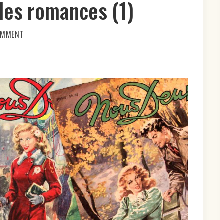
les romances (1)
ON
COMMENT
TOUT
CE
QUE
VOUS
AVEZ
BESOIN
DE
SAVOIR
SUR
LES
FEMMES
EST
DANS
LES
ROMANCES
(1)