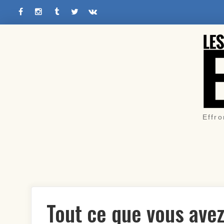
Facebook
Instagram
Tumblr
Twitter
VK
Skip
to
content
Effro
Tout ce que vous avez