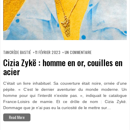
SUR
CIZIA
TANCRÈDE BASTIÉ
11 FÉVRIER 2023
UN COMMENTAIRE
ZYKË :
HOMME
Cizia Zykë : homme en or, couilles en
EN
OR,
acier
COUILLES
EN
ACIER
C’était un livre inhabituel. Sa couverture était noire, ornée d’une
pépite. « C’est le dernier aventurier du monde moderne. Un
homme pour qui l’interdit n’existe pas. », indiquait le catalogue
France-Loisirs de mamie. Et ce drôle de nom : Cizia Zykë.
Dommage que je n’ai pas eu la curiosité de le mettre sur…
Read More