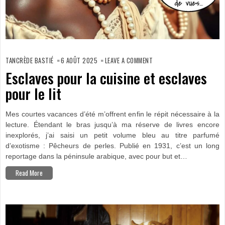
ON
ESCLAVES
TANCRÈDE BASTIÉ
6 AOÛT 2025
LEAVE A COMMENT
POUR
LA
Esclaves pour la cuisine et esclaves
CUISINE
ET
pour le lit
ESCLAVES
POUR
LE
LIT
Mes courtes vacances d’été m’offrent enfin le répit nécessaire à la
lecture. Étendant le bras jusqu’à ma réserve de livres encore
inexplorés, j’ai saisi un petit volume bleu au titre parfumé
d’exotisme : Pêcheurs de perles. Publié en 1931, c’est un long
reportage dans la péninsule arabique, avec pour but et…
Read More