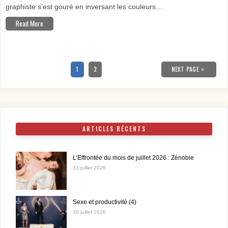
graphiste s’est gouré en inversant les couleurs…
Read More
Pagination
des
PAGE
PAGE
»
1
2
NEXT PAGE
publications
ARTICLES RÉCENTS
L’Effrontée du mois de juillet 2026 : Zénobie
31 juillet 2026
Sexe et productivité (4)
30 juillet 2026