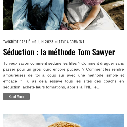
ON
SÉDUCTION :
TANCRÈDE BASTIÉ
9 JUIN 2023
LEAVE A COMMENT
LA
MÉTHODE
Séduction : la méthode Tom Sawyer
TOM
SAWYER
Tu veux savoir comment séduire les filles ? Comment draguer sans
passer pour un gros lourd encore puceau ? Comment les rendre
amoureuses de toi à coup sûr avec une méthode simple et
efficace ? Tu as déjà essayé tous les sites des coachs en
séduction, acheté leurs formations, appris la PNL, le…
Read More