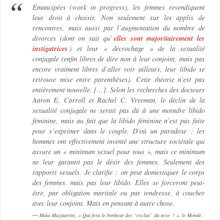
Émancipées (work in progress), les femmes revendiquent
leur droit à choisir. Non seulement sur les applis de
rencontres, mais aussi par l’augmentation du nombre de
elles sont majoritairement les
divorces (dont on sait qu’
instigatrices
) et leur « décrochage » de la sexualité
conjugale (enfin libres de dire non à leur conjoint, mais pas
encore vraiment libres d’aller voir ailleurs, leur libido se
retrouve mise entre parenthèses). Cette théorie n’est pas
entièrement nouvelle. […]. Selon les recherches des docteurs
Aaron E. Carroll et Rachel C. Vreeman, le déclin de la
sexualité conjugale ne serait pas dû à une moindre libido
féminine, mais au fait que la libido féminine n’est pas faite
pour s’exprimer dans le couple. D’où un paradoxe : les
hommes ont effectivement inventé une structure sociétale qui
assure un « minimum sexuel pour tous », mais ce minimum
ne leur garantit pas le désir des femmes. Seulement des
rapports sexuels. Je clarifie : on peut domestiquer le corps
des femmes, mais pas leur libido. Elles se forceront peut-
être, par obligation maritale ou par tendresse, à coucher
avec leur conjoint. Mais en pensant à autre chose.
Maïa Mazaurette, « Qui fera le bonheur des “exclus” du sexe ? », le Monde,