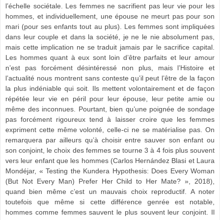
l’échelle sociétale. Les femmes ne sacrifient pas leur vie pour les
hommes, et individuellement, une épouse ne meurt pas pour son
mari (pour ses enfants tout au plus). Les femmes sont impliquées
dans leur couple et dans la société, je ne le nie absolument pas,
mais cette implication ne se traduit jamais par le sacrifice capital.
Les hommes quant à eux sont loin d’être parfaits et leur amour
n’est pas forcément désintéressé non plus, mais l’Histoire et
l’actualité nous montrent sans conteste qu’il peut l’être de la façon
la plus indéniable qui soit. Ils mettent volontairement et de façon
répétée leur vie en péril pour leur épouse, leur petite amie ou
même des inconnues. Pourtant, bien qu’une poignée de sondage
pas forcément rigoureux tend à laisser croire que les femmes
expriment cette même volonté, celle-ci ne se matérialise pas. On
remarquera par ailleurs qu’à choisir entre sauver son enfant ou
son conjoint, le choix des femmes se tourne 3 à 4 fois plus souvent
vers leur enfant que les hommes (Carlos Hernández Blasi et Laura
Mondéjar, « Testing the Kundera Hypothesis: Does Every Woman
(But Not Every Man) Prefer Her Child to Her Mate? », 2018),
quand bien même c’est un mauvais choix reproductif. A noter
toutefois que même si cette différence genrée est notable,
hommes comme femmes sauvent le plus souvent leur conjoint. Il