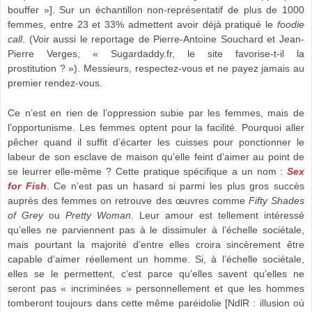
bouffer »]. Sur un échantillon non-représentatif de plus de 1000
femmes, entre 23 et 33% admettent avoir déjà pratiqué le
foodie
call
. (Voir aussi le reportage de Pierre-Antoine Souchard et Jean-
Pierre Verges, « Sugardaddy.fr, le site favorise-t-il la
prostitution ? »). Messieurs, respectez-vous et ne payez jamais au
premier rendez-vous.
Ce n’est en rien de l’oppression subie par les femmes, mais de
l’opportunisme. Les femmes optent pour la facilité. Pourquoi aller
pêcher quand il suffit d’écarter les cuisses pour ponctionner le
labeur de son esclave de maison qu’elle feint d’aimer au point de
se leurrer elle-même ? Cette pratique spécifique a un nom :
Sex
for Fish
. Ce n’est pas un hasard si parmi les plus gros succès
auprès des femmes on retrouve des œuvres comme
Fifty Shades
of Grey
ou
Pretty Woman
. Leur amour est tellement intéressé
qu’elles ne parviennent pas à le dissimuler à l’échelle sociétale,
mais pourtant la majorité d’entre elles croira sincèrement être
capable d’aimer réellement un homme. Si, à l’échelle sociétale,
elles se le permettent, c’est parce qu’elles savent qu’elles ne
seront pas « incriminées » personnellement et que les hommes
tomberont toujours dans cette même paréidolie [NdlR : illusion où