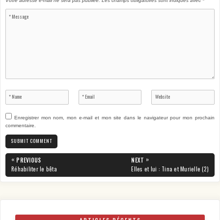
Votre adresse e-mail ne sera pas publiée.
Les champs obligatoires sont indiqués avec
*
Enregistrer mon nom, mon e-mail et mon site dans le navigateur pour mon prochain
commentaire.
Navigation
«
»
PREVIOUS
NEXT
de
PREVIOUS
NEXT
Réhabiliter le bêta
Elles et lui : Tina et Murielle (2)
POST:
POST:
l’article