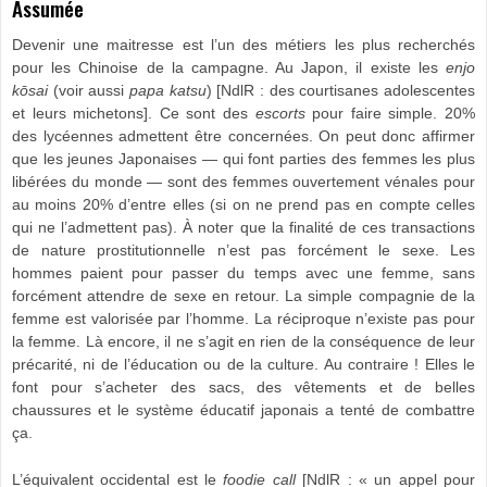
Assumée
Devenir une maitresse est l’un des métiers les plus recherchés
pour les Chinoise de la campagne. Au Japon, il existe les
e
njo
kōsai
(voir aussi
papa katsu
) [NdlR : des courtisanes adolescentes
et leurs michetons]. Ce sont des
escorts
pour faire simple. 20%
des lycéennes admettent être concernées. On peut donc affirmer
que les jeunes Japonaises — qui font parties des femmes les plus
libérées du monde — sont des femmes ouvertement vénales pour
au moins 20% d’entre elles (si on ne prend pas en compte celles
qui ne l’admettent pas). À noter que la finalité de ces transactions
de nature prostitutionnelle n’est pas forcément le sexe. Les
hommes paient pour passer du temps avec une femme, sans
forcément attendre de sexe en retour. La simple compagnie de la
femme est valorisée par l’homme. La réciproque n’existe pas pour
la femme. Là encore, il ne s’agit en rien de la conséquence de leur
précarité, ni de l’éducation ou de la culture. Au contraire ! Elles le
font pour s’acheter des sacs, des vêtements et de belles
chaussures et le système éducatif japonais a tenté de combattre
ça.
L’équivalent occidental est le
foodie call
[NdlR : « un appel pour