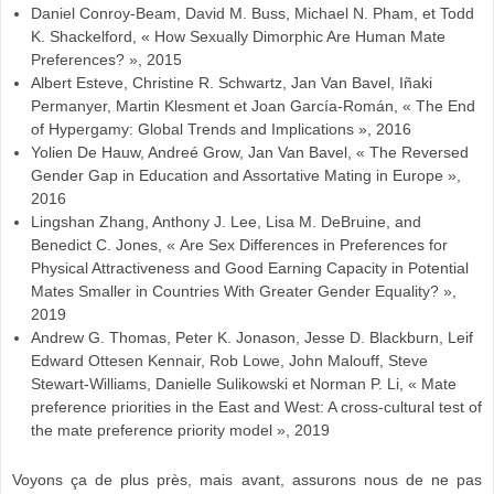
Daniel Conroy-Beam, David M. Buss, Michael N. Pham, et Todd
K. Shackelford, « How Sexually Dimorphic Are Human Mate
Preferences? », 2015
Albert Esteve, Christine R. Schwartz, Jan Van Bavel, Iñaki
Permanyer, Martin Klesment et Joan García-Román, « The End
of Hypergamy: Global Trends and Implications », 2016
Yolien De Hauw, Andreé Grow, Jan Van Bavel, « The Reversed
Gender Gap in Education and Assortative Mating in Europe »,
2016
Lingshan Zhang, Anthony J. Lee, Lisa M. DeBruine, and
Benedict C. Jones, « Are Sex Differences in Preferences for
Physical Attractiveness and Good Earning Capacity in Potential
Mates Smaller in Countries With Greater Gender Equality? »,
2019
Andrew G. Thomas, Peter K. Jonason, Jesse D. Blackburn, Leif
Edward Ottesen Kennair, Rob Lowe, John Malouff, Steve
Stewart‐Williams, Danielle Sulikowski et Norman P. Li, « Mate
preference priorities in the East and West: A cross‐cultural test of
the mate preference priority model », 2019
Voyons ça de plus près, mais avant, assurons nous de ne pas