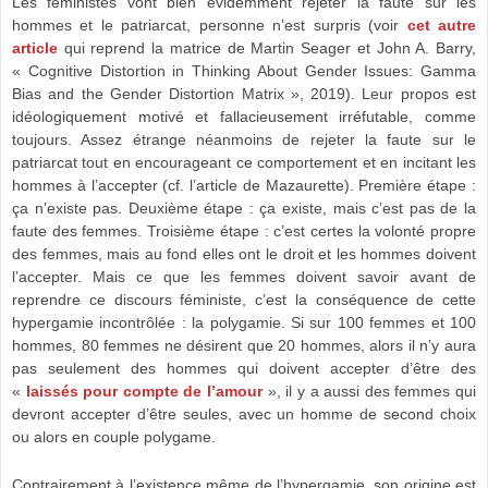
Les féministes vont bien évidemment rejeter la faute sur les
hommes et le patriarcat, personne n’est surpris (voir
cet autre
article
qui reprend la matrice de Martin Seager et John A. Barry,
« Cognitive Distortion in Thinking About Gender Issues: Gamma
Bias and the Gender Distortion Matrix », 2019). Leur propos est
idéologiquement motivé et fallacieusement irréfutable, comme
toujours. Assez étrange néanmoins de rejeter la faute sur le
patriarcat tout en encourageant ce comportement et en incitant les
hommes à l’accepter (cf. l’article de Mazaurette). Première étape :
ça n’existe pas. Deuxième étape : ça existe, mais c’est pas de la
faute des femmes. Troisième étape : c’est certes la volonté propre
des femmes, mais au fond elles ont le droit et les hommes doivent
l’accepter. Mais ce que les femmes doivent savoir avant de
reprendre ce discours féministe, c’est la conséquence de cette
hypergamie incontrôlée : la polygamie. Si sur 100 femmes et 100
hommes, 80 femmes ne désirent que 20 hommes, alors il n’y aura
pas seulement des hommes qui doivent accepter d’être des
«
laissés pour compte de l’amour
», il y a aussi des femmes qui
devront accepter d’être seules, avec un homme de second choix
ou alors en couple polygame.
Contrairement à l’existence même de l’hypergamie, son origine est