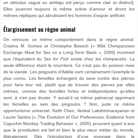
un stimulus vague ou ambigu est perçu comme clair et distinct].
Elles joueront toujours la même scène d’amour et diront les
mêmes répliques qui abrutissent les hommes d’espoir artificiel.
Élargissement au règne animal
On retrouve ce même comportement dans le règne animal.
Cristina M. Gomes et Christophe Boesch (« Wild Chimpanzees
Exchange Meat for Sex on a Long-Term Basis », 2009) montrent
que l’équivalent du
Sex for Fish
existe chez les chimpanzés. La
seule différence étant la nourriture. Ce n’est pas du poisson mais
de la viande. Les pingouins d’Adélie sont certainement l’exemple le
plus connu. Les femelles échangent du sexe contre des pierres
pour faire leur nid, plutôt que de trouver des pierres par elles
mêmes, comme des femelles fortes et indépendantes qu’elles
sont, à n’en pas douter. Y aurait-il ce même patriarcat opprimant
les femelles au sein des pingouins ? Non, juste ce même
opportunisme universel. Keith Chen, Venkat Lakshminarayanan et
Laurie Santos (« The Evolution of Our Preferences: Evidence from
Capuchin Monkey Trading Behavior », 2005) prouvent quant à eux
que la prostitution est bel et bien le plus vieux métier du monde,
littéralement. Dès l’introduction d’une monnaie dans le