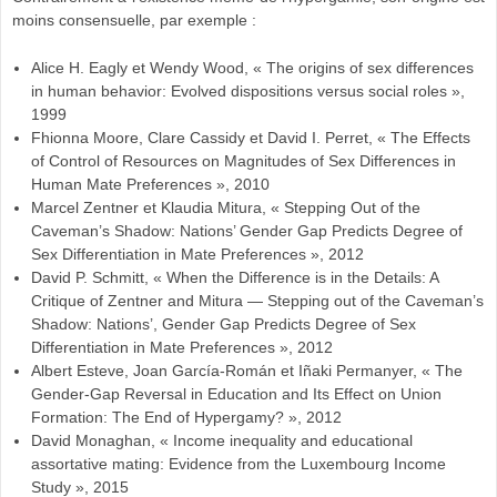
moins consensuelle, par exemple :
Alice H. Eagly et Wendy Wood, « The origins of sex differences
in human behavior: Evolved dispositions versus social roles »,
1999
Fhionna Moore, Clare Cassidy et David I. Perret, « The Effects
of Control of Resources on Magnitudes of Sex Differences in
Human Mate Preferences », 2010
Marcel Zentner et Klaudia Mitura, « Stepping Out of the
Caveman’s Shadow: Nations’ Gender Gap Predicts Degree of
Sex Differentiation in Mate Preferences », 2012
David P. Schmitt, « When the Difference is in the Details: A
Critique of Zentner and Mitura ― Stepping out of the Caveman’s
Shadow: Nations’, Gender Gap Predicts Degree of Sex
Differentiation in Mate Preferences », 2012
Albert Esteve, Joan García-Román et Iñaki Permanyer, « The
Gender-Gap Reversal in Education and Its Effect on Union
Formation: The End of Hypergamy? », 2012
David Monaghan, « Income inequality and educational
assortative mating: Evidence from the Luxembourg Income
Study », 2015