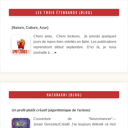
LES TROIS ÉTENDARDS (BLOG)
[Nature, Culture, Azur]
Chers amis, Chers lecteurs, Je prends quelques
jours de repos bien mérités en Italie. Les publications
reprendront début septembre. D’ici là, je vous
souhaite à…
➤
HAZUKASHI (BLOG)
Un profil plutôt créatif (algorithmique de l’artiste)
Couverture de “Neuromancer” —
Josan GonzalezCréatif. J’ai toujours détesté ce mot.