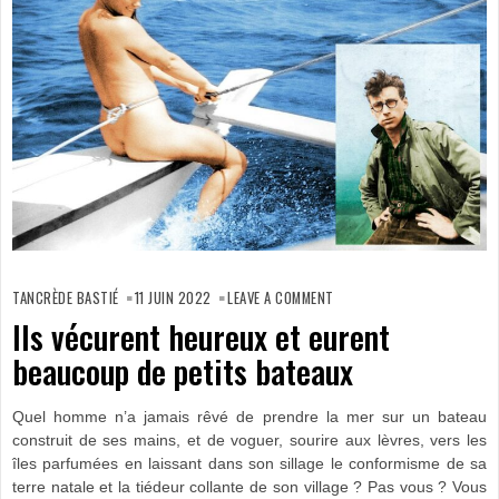
ON
ILS
TANCRÈDE BASTIÉ
11 JUIN 2022
LEAVE A COMMENT
VÉCURENT
HEUREUX
Ils vécurent heureux et eurent
ET
EURENT
beaucoup de petits bateaux
BEAUCOUP
DE
PETITS
BATEAUX
Quel homme n’a jamais rêvé de prendre la mer sur un bateau
construit de ses mains, et de voguer, sourire aux lèvres, vers les
îles parfumées en laissant dans son sillage le conformisme de sa
terre natale et la tiédeur collante de son village ? Pas vous ? Vous