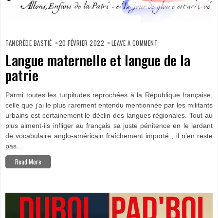
ON
LANGUE
TANCRÈDE BASTIÉ
20 FÉVRIER 2022
LEAVE A COMMENT
MATERNELLE
ET
Langue maternelle et langue de la
LANGUE
DE
patrie
LA
PATRIE
Parmi toutes les turpitudes reprochées à la République française,
celle que j’ai le plus rarement entendu mentionnée par les militants
urbains est certainement le déclin des langues régionales. Tout au
plus aiment-ils infliger au français sa juste pénitence en le lardant
de vocabulaire anglo-américain fraîchement importé ; il n’en reste
pas…
Read More