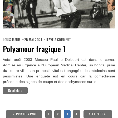
ON
POLYAMOUR
LOUIS MARIE
25 MAI 2021
LEAVE A COMMENT
TRAGIQUE
1
Polyamour tragique 1
Voici, août 2003 Moscou Pauline Delcourt est dans le coma.
Admise en urgence à l’European Medical Center, un hôpital privé
du centre-ville, son pronostic vital est engagé et les médecins sont
pessimistes. Une enquête est en cours car la comédienne
présente des signes de coups et des ecchymoses sur le…
Read More
Pagination
des
«
PAGE
PAGE
PAGE
PAGE
»
PREVIOUS PAGE
1
2
3
4
NEXT PAGE