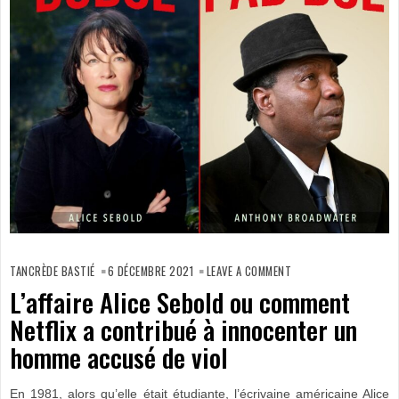
ON
L’AFFAIRE
TANCRÈDE BASTIÉ
6 DÉCEMBRE 2021
LEAVE A COMMENT
ALICE
SEBOLD
L’affaire Alice Sebold ou comment
OU
COMMENT
Netflix a contribué à innocenter un
NETFLIX
A
CONTRIBUÉ
homme accusé de viol
À
INNOCENTER
UN
HOMME
En 1981, alors qu’elle était étudiante, l’écrivaine américaine Alice
ACCUSÉ