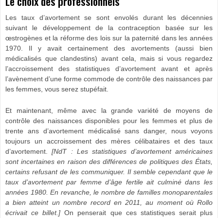
Le choix des professionnels
Les taux d’avortement se sont envolés durant les décennies
suivant le développement de la contraception basée sur les
œstrogènes et la réforme des lois sur la paternité dans les années
1970. Il y avait certainement des avortements (aussi bien
médicalisés que clandestins) avant cela, mais si vous regardez
l’accroissement des statistiques d’avortement avant et après
l’avènement d’une forme commode de contrôle des naissances par
les femmes, vous serez stupéfait.
Et maintenant, même avec la grande variété de moyens de
contrôle des naissances disponibles pour les femmes et plus de
trente ans d’avortement médicalisé sans danger, nous voyons
toujours un accroissement des mères célibataires et des taux
d’avortement.
[NdT :
L
es statistiques d’avortement
américaines
sont incertaines en raison des différences de politiques des États,
certains refusant de les communiquer.
I
l semble cependant que le
taux d’avorteme
n
t par femme d’âge fertile ait culminé dans les
années 1980.
En revanche, le nombre de familles monoparentales
a bien atteint un nombre record en 2011, au moment o
ù
Rollo
écrivait ce billet.
]
On penserait que ces statistiques serait plus