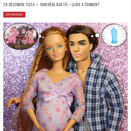
ON
RÈGLE
28 DÉCEMBRE 2023
TANCRÈDE BASTIÉ
LEAVE A COMMENT
DE
FER
DE
OPINIONS
TOMASSI
N°5