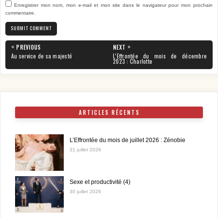
Enregistrer mon nom, mon e-mail et mon site dans le navigateur pour mon prochain
commentaire.
Navigation
«
»
PREVIOUS
NEXT
de
PREVIOUS
NEXT
Au service de sa majesté
L’Effrontée du mois de décembre
POST:
POST:
2023 : Charlotte
l’article
ARTICLES RÉCENTS
L’Effrontée du mois de juillet 2026 : Zénobie
31 juillet 2026
Sexe et productivité (4)
30 juillet 2026