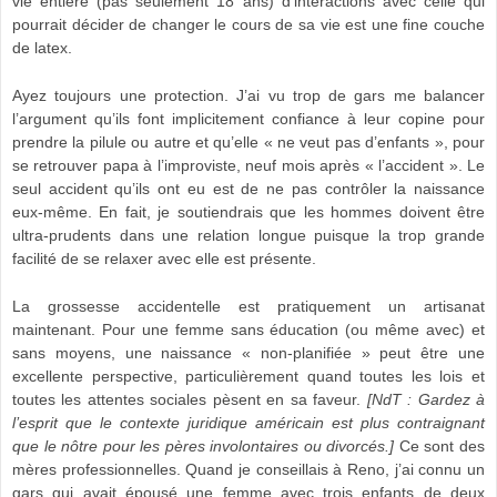
vie entière (pas seulement 18 ans) d’interactions avec celle qui
pourrait décider de changer le cours de sa vie est une fine couche
de latex.
Ayez toujours une protection. J’ai vu trop de gars me balancer
l’argument qu’ils font implicitement confiance à leur copine pour
prendre la pilule ou autre et qu’elle « ne veut pas d’enfants », pour
se retrouver papa à l’improviste, neuf mois après « l’accident ». Le
seul accident qu’ils ont eu est de ne pas contrôler la naissance
eux-même. En fait, je soutiendrais que les hommes doivent être
ultra-prudents dans une relation longue puisque la trop grande
facilité de se relaxer avec elle est présente.
La grossesse accidentelle est pratiquement un artisanat
maintenant. Pour une femme sans éducation (ou même avec) et
sans moyens, une naissance « non-planifiée » peut être une
excellente perspective, particulièrement quand toutes les lois et
toutes les attentes sociales pèsent en sa faveur.
[NdT :
G
ardez à
l’esprit que le contexte juridique américain
es
t plus contraignant
que le nôtre
pour le
s
père
s
involontaire
s ou divorcés
.]
Ce sont des
mères professionnelles. Quand je conseillais à Reno, j’ai connu un
gars qui avait épousé une femme avec trois enfants de deux